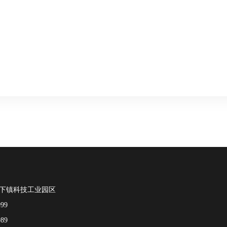
下镇科技工业园区
99
89