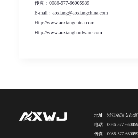
传真：0086-577-66005989
E-mail：aoxiang@aoxiangchina.com
Http://www.aoxiangchina.com
Http://www.aoxianghardware.com
地址：浙江省瑞安市塘
电话：0086-577-660059
传真：0086-577-660059